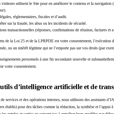
siteurs utilisent le Site pour en améliorer le contenu et la navigation
ue).
légales, réglementaires, fiscales et d’audit.
êter sur la fraude, les abus ou les incidents de sécurité.
s transactionnelles (réponses, confirmations de réunion, factures et avi
rtu de la Loi 25 et de la LPRPDE est votre consentement, l’exécution d
de, ou un intérêt légitime qui ne l’emporte pas sur vos droits (par exem
nseignements personnels à une fin secondaire nouvelle et substantiellem
enir votre consentement.
utils d’intelligence artificielle et de tran
 de services et des opérations internes, nous utilisons des assistants d
iers établis) pour des tâches comme la rédaction, la synthèse et l’appui 
 les entrées et sorties ne servent pas à entraîner leurs modèles par défau